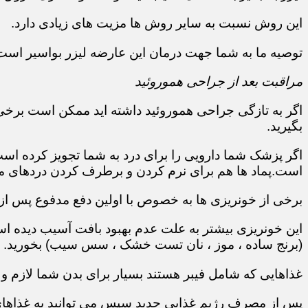
این روش نسبت به سایر روش ها مزیت های زیادی دارد.
توصیه ما به شما جهت درمان این عارضه لیزر بواسیر است
مراقبت بعد از جراحی هموروئید
اگر به تازگی جراحی هموروئید داشته اید ممکن است برخی
بگیرید.
اگر پزشک شما دارویی را برای درد به شما تجویز کرده ا
است.پماد ها هم برای نرم کردن و برطرف کردن دردهای مق
برخی از خونریزی ها به خصوص با اولین دفع مدفوع پس از
این خونریزی بیشتر به علت عدم بهبود بافت آسیب دیده است
(برنج ساده ، موز ، نان تست خشک ، سس سیب) بخورید.
غذاهایی که شامل فیبر هستند بسیار برای بدن شما لازم و
پس از مصرف رژیم غذایی جدید سپس می توانید به غذاهای م