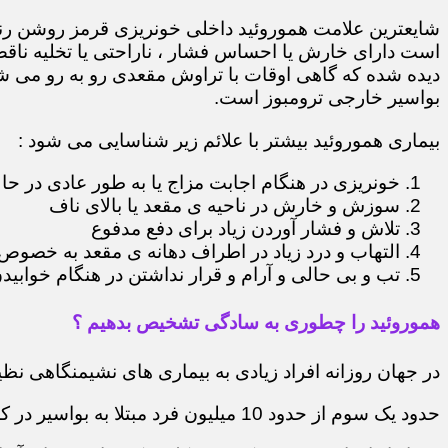
شایعترین علامت هموروئید داخلی خونریزی قرمز روشن رن
است دارای خارش یا احساس فشار ، ناراحتی یا تخلیه ناقص
دیده شده که گاهی اوقات با تراوش مقعدی رو به رو می شو
بواسیر خارجی ترومبوز است.
بیماری هموروئید بیشتر با علائم زیر شناسایی می شود :
خونریزی در هنگام اجابت مزاج یا به طور عادی در حا
سوزش و خارش در ناحیه ی مقعد یا بالای ناف
تلاش و فشار آوردن زیاد برای دفع مدفوع
التهاب و درد زیاد در اطراف دهانه ی مقعد به خصوص 
تب و بی حالی و آرام و قرار نداشتن در هنگام خوابید
هموروئید را چطوری به سادگی تشخیص بدهیم ؟
در جهان روزانه افراد زیادی به بیماری های نشیمنگاهی نظی
حدود یک سوم از حدود 10 میلیون فرد مبتلا به بواسیر در کشور ایران به دنبال درمان آنها هستند.