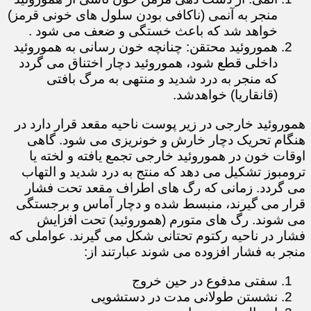
منجر به آنمی (ناکافی بودن سلول های خونی قرمز)
خواهد شد که باعث خستگی و ضعف می شود .
هموروئید محتقن: چنانچه خون رسانی به هموروئید
داخلی قطع شود، هموروئید دچار اختناق می گردد
که منجر به درد شدید و منتهی به مرگ بافتی
(قانقاریا) خواهدشد.
هموروئید خارجی در زیر پوست ناحیه مقعد قرار دارد در
هنگام تحریک دچار خارش و خونریزی می شود. گاهی
اوقات خون در هموروئید خارجی تجمع یافته و لخته یا
ترومبوز تشکیل می دهد که منتج به درد شدید و التهاب
می گردد. زمانی که رگ های اطراف مقعد تحت فشار
قرار می گیرند، منبسط شده و دچار آماس و برجستگی
می شوند. رگ های متورم (هموروئید) تحت افزایش
فشار در ناحیه رکتوم تحتانی شکل می گیرند. عواملی که
منجر به فشار افزوده می شوند عبارتند از:
سفتی مدفوع در حین خروج
نشستن طولانی مدت در دستشویی