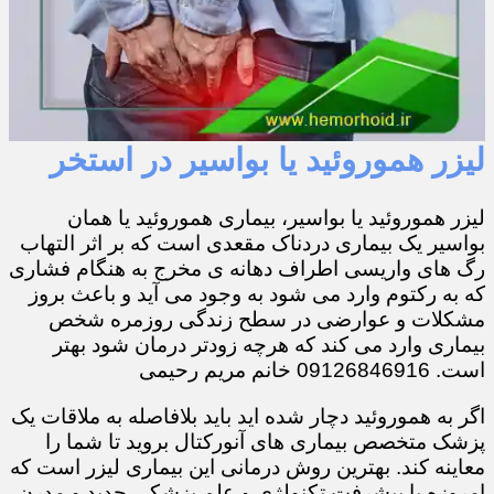
لیزر هموروئید یا بواسیر در استخر
لیزر هموروئید یا بواسیر، بیماری هموروئید یا همان
بواسیر یک بیماری دردناک مقعدی است که بر اثر التهاب
رگ های واریسی اطراف دهانه ی مخرج به هنگام فشاری
که به رکتوم وارد می شود به وجود می آید و باعث بروز
مشکلات و عوارضی در سطح زندگی روزمره شخص
بیماری وارد می کند که هرچه زودتر درمان شود بهتر
است. 09126846916 خانم مریم رحیمی
اگر به هموروئید دچار شده اید باید بلافاصله به ملاقات یک
پزشک متخصص بیماری های آنورکتال بروید تا شما را
معاینه کند. بهترین روش درمانی این بیماری لیزر است که
امروزه با پیشرفت تکنولژی و علم پزشکی جدید و مدرن