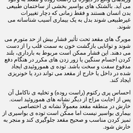
می آید. بالشتک های بواسیر بخشی از ساختمان طبیعی
بدن انسان هستند و فقط زمانی که دچار تغییرات
غیرطبیعی شوند بدل به یک بیماری آسیب شناسانه می
شوند.
مویرگ های مقعد تحت تأثیر فشار بیش از حد متورم می
شوند و توانایی بازگشت خون به سمت قلب را از دست
می دهند. این فشار ممکن است مربوط به بارداری، بلند
کردن اجسام سنگین یا زور زدن های مکرر در هنگام دفع
مدفوع سفت و سخت باشد. توده ی هموروئیدی ایجاد
شده در داخل یا خارج از مقعد می تواند درد یا خونریزی
ایجاد کند.
احساس پری رکتوم (راست روده) و تخلیه ی ناکامل آن
پس از اجابت مزاج از دیگر نشانه های هموروئید است.
خارش در منطقه مقعد معمولاً نشانه ی اختصاصی
بیماری بواسیر نیست اما ممکن است توده ی بواسیری از
تمیز کردن مناسب و صحیح مقعد جلوگیری کند و منجر به
خارش شود.