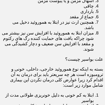
اسهال مزمن و یا یبوست مزمن
چاقی
بارداری
جماع از مقعد
همچنین ارث نیز در ابتلا به هموروئید دخیل می
باشد.
میزان ابتلا به هموروئید با افزایش سن نیز بیشتر می
شود چراکه بافت های حمایت کننده رگ های رکتوم
و مقعد با افزایش سن ضعیف و دچار کشیدگی می
شوند.
علت بواسیر چیست؟
بسته به اینکه نوع هموروئید خارجی، داخلی، خونی و
ترومبوزه است هر چه سریعتر باید برای درمان به آن
اقدام کرد زیرا عوارض کلی درمان نکردن این بیماری
شامل موارد زیر است:
ابتلا به کم خونی به دلیل خونریزی طولانی مدت از
بواسیر