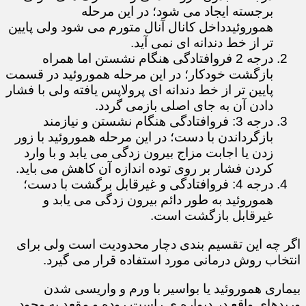
برجسته ایجاد می شود؛ در این مرحله
هموروئیدداخل کانال آنال متورم می شود ولی پایین
تر از خط دندانه ای نمی آید.
درجه 2 فروافتادگی هنگام نشستن اما همراه
بازگشت خودکار؛ در این مرحله هموروئید در قسمت
پایین تر از خط دندانه ای پرولاپس یافته ولی با فشار
دادن آن به جای اصلی بازمی گردد.
درجه 3: فروافتادگی هنگام نشستن و نیازمند
بازگرداندن با دست؛ در این مرحله هموروئید با زور
زدن یا اجابت مزاج بیرون زدگی می یابد و با وارد
کردن فشار بر روی توده اندازه آن کاهش می باید.
درجه 4: فروافتادگی و غیرقابل برگشت با دست؛
هموروئید به طور دائم بیرون زدگی می یابد و
غیرقابل بازگشت است.
اگر چه این تقسیم بندی دچار محدودیت است ولی برای
انتخاب روش درمانی مورد استفاده قرار می گیرد.
بیماری هموروئید یا بواسیر با ورم و واریسی شدن
وریدهای واقع در دیواره ی راست روده و مقعد به وجود