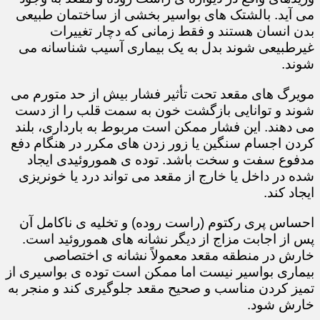
می آید. بالشتک های بواسیر بخشی از ساختمان طبیعی
بدن انسان هستند و فقط زمانی که دچار تغییرات
غیرطبیعی شوند بدل به یک بیماری آسیب شناسانه می
شوند.
مویرگ های مقعد تحت تأثیر فشار بیش از حد متورم می
شوند و توانایی بازگشت خون به سمت قلب را از دست
می دهند. این فشار ممکن است مربوط به بارداری، بلند
کردن اجسام سنگین یا زور زدن های مکرر در هنگام دفع
مدفوع سفت و سخت باشد. توده ی هموروئیدی ایجاد
شده در داخل یا خارج از مقعد می تواند درد یا خونریزی
ایجاد کند.
احساس پری رکتوم (راست روده) و تخلیه ی ناکامل آن
پس از اجابت مزاج از دیگر نشانه های هموروئید است.
خارش در منطقه مقعد معمولاً نشانه ی اختصاصی
بیماری بواسیر نیست اما ممکن است توده ی بواسیری از
تمیز کردن مناسب و صحیح مقعد جلوگیری کند و منجر به
خارش شود.