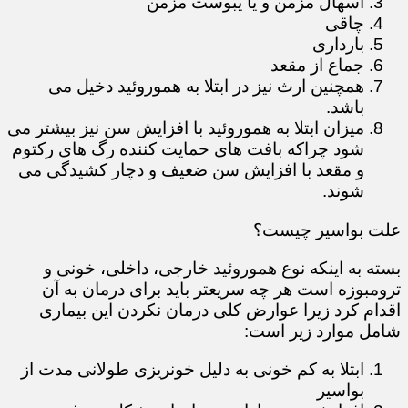
اسهال مزمن و یا یبوست مزمن
چاقی
بارداری
جماع از مقعد
همچنین ارث نیز در ابتلا به هموروئید دخیل می
باشد.
میزان ابتلا به هموروئید با افزایش سن نیز بیشتر می
شود چراکه بافت های حمایت کننده رگ های رکتوم
و مقعد با افزایش سن ضعیف و دچار کشیدگی می
شوند.
علت بواسیر چیست؟
بسته به اینکه نوع هموروئید خارجی، داخلی، خونی و
ترومبوزه است هر چه سریعتر باید برای درمان به آن
اقدام کرد زیرا عوارض کلی درمان نکردن این بیماری
شامل موارد زیر است:
ابتلا به کم خونی به دلیل خونریزی طولانی مدت از
بواسیر