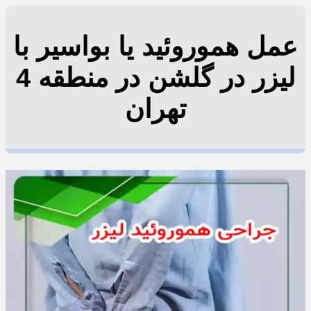
عمل هموروئید یا بواسیر با
لیزر در گلشن در منطقه 4
تهران