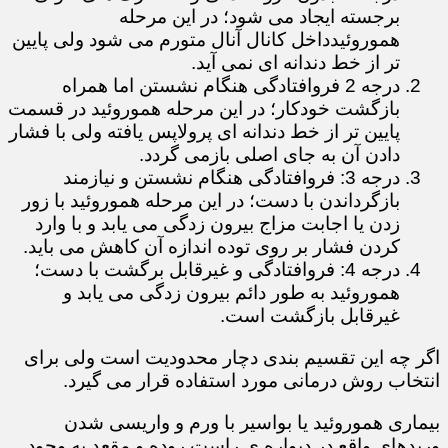
برجسته ایجاد می شود؛ در این مرحله
هموروئیدداخل کانال آنال متورم می شود ولی پایین
تر از خط دندانه ای نمی آید.
درجه 2 فروافتادگی هنگام نشستن اما همراه
بازگشت خودکار؛ در این مرحله هموروئید در قسمت
پایین تر از خط دندانه ای پرولاپس یافته ولی با فشار
دادن آن به جای اصلی بازمی گردد.
درجه 3: فروافتادگی هنگام نشستن و نیازمند
بازگرداندن با دست؛ در این مرحله هموروئید با زور
زدن یا اجابت مزاج بیرون زدگی می یابد و با وارد
کردن فشار بر روی توده اندازه آن کاهش می باید.
درجه 4: فروافتادگی و غیرقابل برگشت با دست؛
هموروئید به طور دائم بیرون زدگی می یابد و
غیرقابل بازگشت است.
اگر چه این تقسیم بندی دچار محدودیت است ولی برای
انتخاب روش درمانی مورد استفاده قرار می گیرد.
بیماری هموروئید یا بواسیر با ورم و واریسی شدن
وریدهای واقع در دیواره ی راست روده و مقعد به وجود