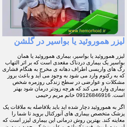
لیزر هموروئید یا بواسیر در گلشن
لیزر هموروئید یا بواسیر، بیماری هموروئید یا همان
بواسیر یک بیماری دردناک مقعدی است که بر اثر التهاب
رگ های واریسی اطراف دهانه ی مخرج به هنگام فشاری
که به رکتوم وارد می شود به وجود می آید و باعث بروز
مشکلات و عوارضی در سطح زندگی روزمره شخص
بیماری وارد می کند که هرچه زودتر درمان شود بهتر
است. 09126846916 خانم مریم رحیمی
اگر به هموروئید دچار شده اید باید بلافاصله به ملاقات یک
پزشک متخصص بیماری های آنورکتال بروید تا شما را
معاینه کند. بهترین روش درمانی این بیماری لیزر است که
امروزه با پیشرفت تکنولژی و علم پزشکی جدید و مدرن