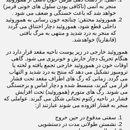
منجر به آنمی (ناکافی بودن سلول های خونی قرمز)
خواهد شد که باعث خستگی و ضعف می شود .
هموروئید محتقن: چنانچه خون رسانی به هموروئید
داخلی قطع شود، هموروئید دچار اختناق می گردد
که منجر به درد شدید و منتهی به مرگ بافتی
(قانقاریا) خواهدشد.
هموروئید خارجی در زیر پوست ناحیه مقعد قرار دارد در
هنگام تحریک دچار خارش و خونریزی می شود. گاهی
اوقات خون در هموروئید خارجی تجمع یافته و لخته یا
ترومبوز تشکیل می دهد که منتج به درد شدید و التهاب
می گردد. زمانی که رگ های اطراف مقعد تحت فشار
قرار می گیرند، منبسط شده و دچار آماس و برجستگی
می شوند. رگ های متورم (هموروئید) تحت افزایش
فشار در ناحیه رکتوم تحتانی شکل می گیرند. عواملی که
منجر به فشار افزوده می شوند عبارتند از:
سفتی مدفوع در حین خروج
نشستن طولانی مدت در دستشویی