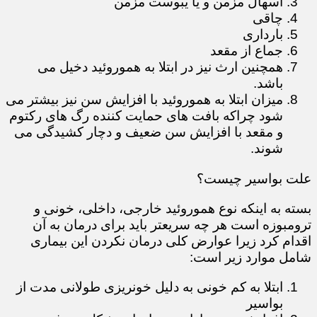
اسهال مزمن و یا یبوست مزمن
چاقی
بارداری
جماع از مقعد
همچنین ارث نیز در ابتلا به هموروئید دخیل می
باشد.
میزان ابتلا به هموروئید با افزایش سن نیز بیشتر می
شود چراکه بافت های حمایت کننده رگ های رکتوم
و مقعد با افزایش سن ضعیف و دچار کشیدگی می
شوند.
علت بواسیر چیست؟
بسته به اینکه نوع هموروئید خارجی، داخلی، خونی و
ترومبوزه است هر چه سریعتر باید برای درمان به آن
اقدام کرد زیرا عوارض کلی درمان نکردن این بیماری
شامل موارد زیر است:
ابتلا به کم خونی به دلیل خونریزی طولانی مدت از
بواسیر