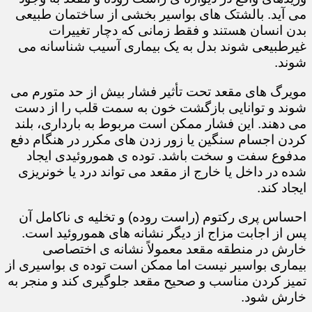
می آید. بالشتک های بواسیر بخشی از ساختمان طبیعی
بدن انسان هستند و فقط زمانی که دچار تغییرات
غیرطبیعی شوند بدل به یک بیماری آسیب شناسانه می
شوند.
مویرگ های مقعد تحت تأثیر فشار بیش از حد متورم می
شوند و توانایی بازگشت خون به سمت قلب را از دست
می دهند. این فشار ممکن است مربوط به بارداری، بلند
کردن اجسام سنگین یا زور زدن های مکرر در هنگام دفع
مدفوع سفت و سخت باشد. توده ی هموروئیدی ایجاد
شده در داخل یا خارج از مقعد می تواند درد یا خونریزی
ایجاد کند.
احساس پری رکتوم (راست روده) و تخلیه ی ناکامل آن
پس از اجابت مزاج از دیگر نشانه های هموروئید است.
خارش در منطقه مقعد معمولاً نشانه ی اختصاصی
بیماری بواسیر نیست اما ممکن است توده ی بواسیری از
تمیز کردن مناسب و صحیح مقعد جلوگیری کند و منجر به
خارش شود.