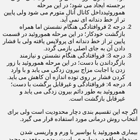
برجسته ایجاد می شود؛ در این مرحله
هموروئیدداخل کانال آنال متورم می شود ولی پایین
تر از خط دندانه ای نمی آید.
درجه 2 فروافتادگی هنگام نشستن اما همراه
بازگشت خودکار؛ در این مرحله هموروئید در قسمت
پایین تر از خط دندانه ای پرولاپس یافته ولی با فشار
دادن آن به جای اصلی بازمی گردد.
درجه 3: فروافتادگی هنگام نشستن و نیازمند
بازگرداندن با دست؛ در این مرحله هموروئید با زور
زدن یا اجابت مزاج بیرون زدگی می یابد و با وارد
کردن فشار بر روی توده اندازه آن کاهش می باید.
درجه 4: فروافتادگی و غیرقابل برگشت با دست؛
هموروئید به طور دائم بیرون زدگی می یابد و
غیرقابل بازگشت است.
اگر چه این تقسیم بندی دچار محدودیت است ولی برای
انتخاب روش درمانی مورد استفاده قرار می گیرد.
بیماری هموروئید یا بواسیر با ورم و واریسی شدن
وریدهای واقع در دیواره ی راست روده و مقعد به وجود