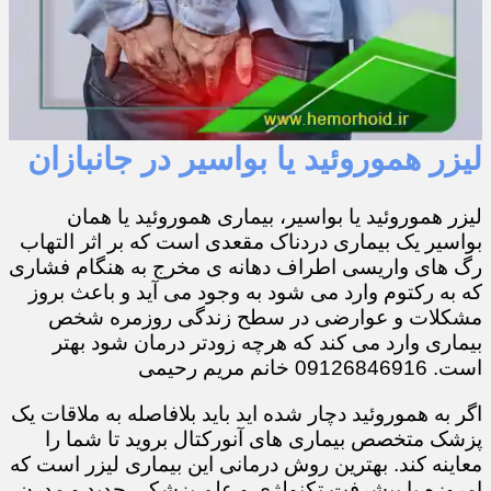
لیزر هموروئید یا بواسیر در جانبازان
لیزر هموروئید یا بواسیر، بیماری هموروئید یا همان
بواسیر یک بیماری دردناک مقعدی است که بر اثر التهاب
رگ های واریسی اطراف دهانه ی مخرج به هنگام فشاری
که به رکتوم وارد می شود به وجود می آید و باعث بروز
مشکلات و عوارضی در سطح زندگی روزمره شخص
بیماری وارد می کند که هرچه زودتر درمان شود بهتر
است. 09126846916 خانم مریم رحیمی
اگر به هموروئید دچار شده اید باید بلافاصله به ملاقات یک
پزشک متخصص بیماری های آنورکتال بروید تا شما را
معاینه کند. بهترین روش درمانی این بیماری لیزر است که
امروزه با پیشرفت تکنولژی و علم پزشکی جدید و مدرن