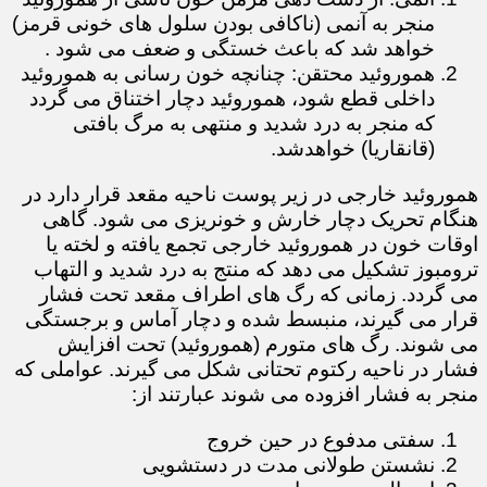
منجر به آنمی (ناکافی بودن سلول های خونی قرمز)
خواهد شد که باعث خستگی و ضعف می شود .
هموروئید محتقن: چنانچه خون رسانی به هموروئید
داخلی قطع شود، هموروئید دچار اختناق می گردد
که منجر به درد شدید و منتهی به مرگ بافتی
(قانقاریا) خواهدشد.
هموروئید خارجی در زیر پوست ناحیه مقعد قرار دارد در
هنگام تحریک دچار خارش و خونریزی می شود. گاهی
اوقات خون در هموروئید خارجی تجمع یافته و لخته یا
ترومبوز تشکیل می دهد که منتج به درد شدید و التهاب
می گردد. زمانی که رگ های اطراف مقعد تحت فشار
قرار می گیرند، منبسط شده و دچار آماس و برجستگی
می شوند. رگ های متورم (هموروئید) تحت افزایش
فشار در ناحیه رکتوم تحتانی شکل می گیرند. عواملی که
منجر به فشار افزوده می شوند عبارتند از:
سفتی مدفوع در حین خروج
نشستن طولانی مدت در دستشویی