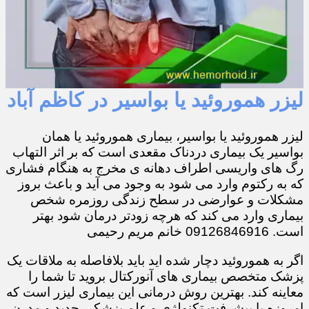
لیزر هموروئید یا بواسیر در کاظم آباد
لیزر هموروئید یا بواسیر، بیماری هموروئید یا همان
بواسیر یک بیماری دردناک مقعدی است که بر اثر التهاب
رگ های واریسی اطراف دهانه ی مخرج به هنگام فشاری
که به رکتوم وارد می شود به وجود می آید و باعث بروز
مشکلات و عوارضی در سطح زندگی روزمره شخص
بیماری وارد می کند که هرچه زودتر درمان شود بهتر
است. 09126846916 خانم مریم رحیمی
اگر به هموروئید دچار شده اید باید بلافاصله به ملاقات یک
پزشک متخصص بیماری های آنورکتال بروید تا شما را
معاینه کند. بهترین روش درمانی این بیماری لیزر است که
امروزه با پیشرفت تکنولژی و علم پزشکی جدید و مدرن