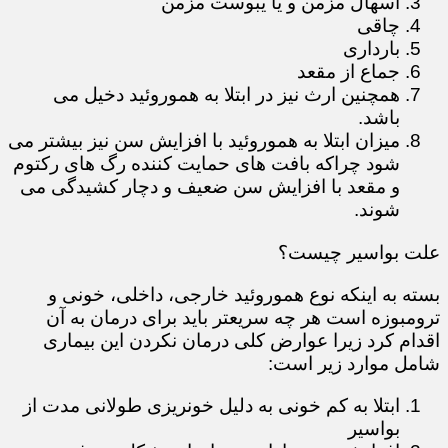
اسهال مزمن و یا یبوست مزمن
چاقی
بارداری
جماع از مقعد
همچنین ارث نیز در ابتلا به هموروئید دخیل می
باشد.
میزان ابتلا به هموروئید با افزایش سن نیز بیشتر می
شود چراکه بافت های حمایت کننده رگ های رکتوم
و مقعد با افزایش سن ضعیف و دچار کشیدگی می
شوند.
علت بواسیر چیست؟
بسته به اینکه نوع هموروئید خارجی، داخلی، خونی و
ترومبوزه است هر چه سریعتر باید برای درمان به آن
اقدام کرد زیرا عوارض کلی درمان نکردن این بیماری
شامل موارد زیر است:
ابتلا به کم خونی به دلیل خونریزی طولانی مدت از
بواسیر