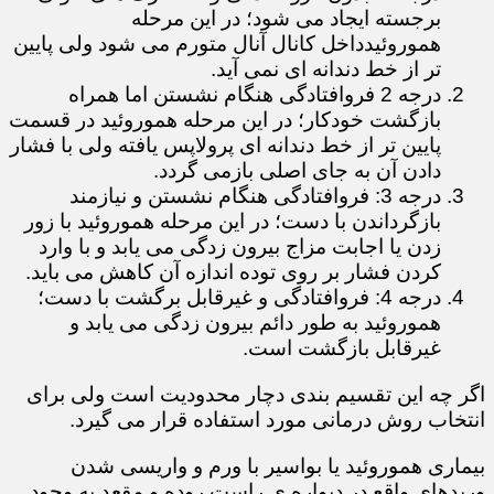
برجسته ایجاد می شود؛ در این مرحله
هموروئیدداخل کانال آنال متورم می شود ولی پایین
تر از خط دندانه ای نمی آید.
درجه 2 فروافتادگی هنگام نشستن اما همراه
بازگشت خودکار؛ در این مرحله هموروئید در قسمت
پایین تر از خط دندانه ای پرولاپس یافته ولی با فشار
دادن آن به جای اصلی بازمی گردد.
درجه 3: فروافتادگی هنگام نشستن و نیازمند
بازگرداندن با دست؛ در این مرحله هموروئید با زور
زدن یا اجابت مزاج بیرون زدگی می یابد و با وارد
کردن فشار بر روی توده اندازه آن کاهش می باید.
درجه 4: فروافتادگی و غیرقابل برگشت با دست؛
هموروئید به طور دائم بیرون زدگی می یابد و
غیرقابل بازگشت است.
اگر چه این تقسیم بندی دچار محدودیت است ولی برای
انتخاب روش درمانی مورد استفاده قرار می گیرد.
بیماری هموروئید یا بواسیر با ورم و واریسی شدن
وریدهای واقع در دیواره ی راست روده و مقعد به وجود