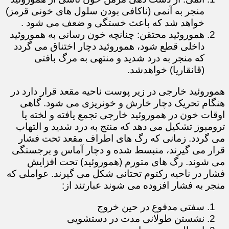
منجر به آنمی (ناکافی بودن سلول های خونی قرمز)
خواهد شد که باعث خستگی و ضعف می شود .
هموروئید محتقن: چنانچه خون رسانی به هموروئید
داخلی قطع شود، هموروئید دچار اختناق می گردد
که منجر به درد شدید و منتهی به مرگ بافتی
(قانقاریا) خواهدشد.
هموروئید خارجی در زیر پوست ناحیه مقعد قرار دارد در
هنگام تحریک دچار خارش و خونریزی می شود. گاهی
اوقات خون در هموروئید خارجی تجمع یافته و لخته یا
ترومبوز تشکیل می دهد که منتج به درد شدید و التهاب
می گردد. زمانی که رگ های اطراف مقعد تحت فشار
قرار می گیرند، منبسط شده و دچار آماس و برجستگی
می شوند. رگ های متورم (هموروئید) تحت افزایش
فشار در ناحیه رکتوم تحتانی شکل می گیرند. عواملی که
منجر به فشار افزوده می شوند عبارتند از:
سفتی مدفوع در حین خروج
نشستن طولانی مدت در دستشویی