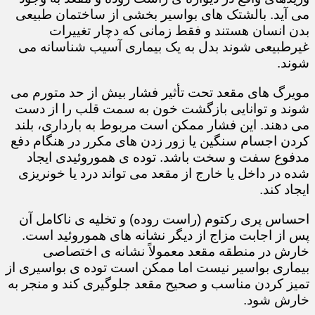
می آید. بالشتک های بواسیر بخشی از ساختمان طبیعی
بدن انسان هستند و فقط زمانی که دچار تغییرات
غیرطبیعی شوند بدل به یک بیماری آسیب شناسانه می
شوند.
مویرگ های مقعد تحت تأثیر فشار بیش از حد متورم می
شوند و توانایی بازگشت خون به سمت قلب را از دست
می دهند. این فشار ممکن است مربوط به بارداری، بلند
کردن اجسام سنگین یا زور زدن های مکرر در هنگام دفع
مدفوع سفت و سخت باشد. توده ی هموروئیدی ایجاد
شده در داخل یا خارج از مقعد می تواند درد یا خونریزی
ایجاد کند.
احساس پری رکتوم (راست روده) و تخلیه ی ناکامل آن
پس از اجابت مزاج از دیگر نشانه های هموروئید است.
خارش در منطقه مقعد معمولاً نشانه ی اختصاصی
بیماری بواسیر نیست اما ممکن است توده ی بواسیری از
تمیز کردن مناسب و صحیح مقعد جلوگیری کند و منجر به
خارش شود.