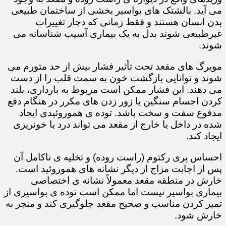
می آید. بالشتک های بواسیر بخشی از ساختمان طبیعی
بدن انسان هستند و فقط زمانی که دچار تغییرات
غیرطبیعی شوند بدل به یک بیماری آسیب شناسانه می
شوند.
مویرگ های مقعد تحت تأثیر فشار بیش از حد متورم می
شوند و توانایی بازگشت خون به سمت قلب را از دست
می دهند. این فشار ممکن است مربوط به بارداری، بلند
کردن اجسام سنگین یا زور زدن های مکرر در هنگام دفع
مدفوع سفت و سخت باشد. توده ی هموروئیدی ایجاد
شده در داخل یا خارج از مقعد می تواند درد یا خونریزی
ایجاد کند.
احساس پری رکتوم (راست روده) و تخلیه ی ناکامل آن
پس از اجابت مزاج از دیگر نشانه های هموروئید است.
خارش در منطقه مقعد معمولاً نشانه ی اختصاصی
بیماری بواسیر نیست اما ممکن است توده ی بواسیری از
تمیز کردن مناسب و صحیح مقعد جلوگیری کند و منجر به
خارش شود.