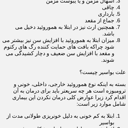
اسهال مزمن و یا یبوست مزمن
چاقی
بارداری
جماع از مقعد
همچنین ارث نیز در ابتلا به هموروئید دخیل می
باشد.
میزان ابتلا به هموروئید با افزایش سن نیز بیشتر می
شود چراکه بافت های حمایت کننده رگ های رکتوم
و مقعد با افزایش سن ضعیف و دچار کشیدگی می
شوند.
علت بواسیر چیست؟
بسته به اینکه نوع هموروئید خارجی، داخلی، خونی و
ترومبوزه است هر چه سریعتر باید برای درمان به آن
اقدام کرد زیرا عوارض کلی درمان نکردن این بیماری
شامل موارد زیر است:
ابتلا به کم خونی به دلیل خونریزی طولانی مدت از
بواسیر