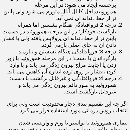
برجسته ایجاد می شود؛ در این مرحله
هموروئیدداخل کانال آنال متورم می شود ولی پایین
تر از خط دندانه ای نمی آید.
درجه 2 فروافتادگی هنگام نشستن اما همراه
بازگشت خودکار؛ در این مرحله هموروئید در قسمت
پایین تر از خط دندانه ای پرولاپس یافته ولی با فشار
دادن آن به جای اصلی بازمی گردد.
درجه 3: فروافتادگی هنگام نشستن و نیازمند
بازگرداندن با دست؛ در این مرحله هموروئید با زور
زدن یا اجابت مزاج بیرون زدگی می یابد و با وارد
کردن فشار بر روی توده اندازه آن کاهش می باید.
درجه 4: فروافتادگی و غیرقابل برگشت با دست؛
هموروئید به طور دائم بیرون زدگی می یابد و
غیرقابل بازگشت است.
اگر چه این تقسیم بندی دچار محدودیت است ولی برای
انتخاب روش درمانی مورد استفاده قرار می گیرد.
بیماری هموروئید یا بواسیر با ورم و واریسی شدن
وریدهای واقع در دیواره ی راست روده و مقعد به وجود