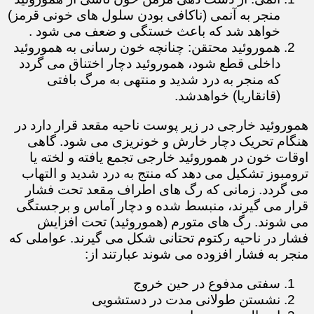
منجر به آنمی (ناکافی بودن سلول های خونی قرمز)
خواهد شد که باعث خستگی و ضعف می شود .
هموروئید محتقن: چنانچه خون رسانی به هموروئید
داخلی قطع شود، هموروئید دچار اختناق می گردد
که منجر به درد شدید و منتهی به مرگ بافتی
(قانقاریا) خواهدشد.
هموروئید خارجی در زیر پوست ناحیه مقعد قرار دارد در
هنگام تحریک دچار خارش و خونریزی می شود. گاهی
اوقات خون در هموروئید خارجی تجمع یافته و لخته یا
ترومبوز تشکیل می دهد که منتج به درد شدید و التهاب
می گردد. زمانی که رگ های اطراف مقعد تحت فشار
قرار می گیرند، منبسط شده و دچار آماس و برجستگی
می شوند. رگ های متورم (هموروئید) تحت افزایش
فشار در ناحیه رکتوم تحتانی شکل می گیرند. عواملی که
منجر به فشار افزوده می شوند عبارتند از:
سفتی مدفوع در حین خروج
نشستن طولانی مدت در دستشویی