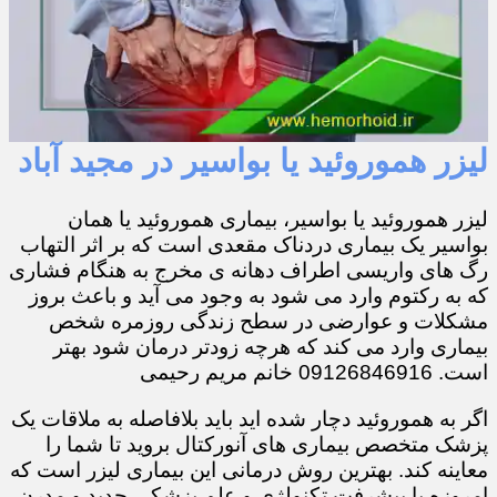
لیزر هموروئید یا بواسیر در مجید آباد
لیزر هموروئید یا بواسیر، بیماری هموروئید یا همان
بواسیر یک بیماری دردناک مقعدی است که بر اثر التهاب
رگ های واریسی اطراف دهانه ی مخرج به هنگام فشاری
که به رکتوم وارد می شود به وجود می آید و باعث بروز
مشکلات و عوارضی در سطح زندگی روزمره شخص
بیماری وارد می کند که هرچه زودتر درمان شود بهتر
است. 09126846916 خانم مریم رحیمی
اگر به هموروئید دچار شده اید باید بلافاصله به ملاقات یک
پزشک متخصص بیماری های آنورکتال بروید تا شما را
معاینه کند. بهترین روش درمانی این بیماری لیزر است که
امروزه با پیشرفت تکنولژی و علم پزشکی جدید و مدرن