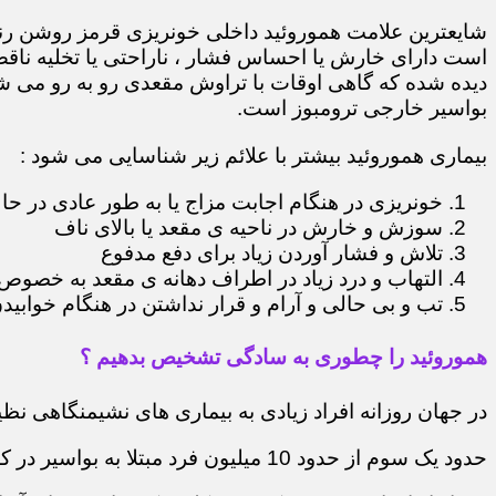
شایعترین علامت هموروئید داخلی خونریزی قرمز روشن رن
است دارای خارش یا احساس فشار ، ناراحتی یا تخلیه ناقص
دیده شده که گاهی اوقات با تراوش مقعدی رو به رو می شو
بواسیر خارجی ترومبوز است.
بیماری هموروئید بیشتر با علائم زیر شناسایی می شود :
خونریزی در هنگام اجابت مزاج یا به طور عادی در حا
سوزش و خارش در ناحیه ی مقعد یا بالای ناف
تلاش و فشار آوردن زیاد برای دفع مدفوع
التهاب و درد زیاد در اطراف دهانه ی مقعد به خصوص 
تب و بی حالی و آرام و قرار نداشتن در هنگام خوابید
هموروئید را چطوری به سادگی تشخیص بدهیم ؟
در جهان روزانه افراد زیادی به بیماری های نشیمنگاهی نظی
حدود یک سوم از حدود 10 میلیون فرد مبتلا به بواسیر در کشور ایران به دنبال درمان آنها هستند.