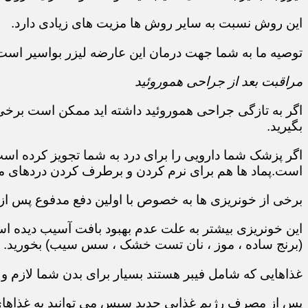
این روش نسبت به سایر روش ها مزیت های زیادی دارد.
توصیه ما به شما جهت درمان این عارضه لیزر بواسیر است
مراقبت بعد از جراحی هموروئید
اگر به تازگی جراحی هموروئید داشته اید ممکن است برخی
بگیرید.
اگر پزشک شما دارویی را برای درد به شما تجویز کرده ا
است.پماد ها هم برای نرم کردن و برطرف کردن دردهای مق
برخی از خونریزی ها به خصوص با اولین دفع مدفوع پس از
این خونریزی بیشتر به علت عدم بهبود بافت آسیب دیده است
(برنج ساده ، موز ، نان تست خشک ، سس سیب) بخورید.
غذاهایی که شامل فیبر هستند بسیار برای بدن شما لازم و
پس از مصرف رژیم غذایی جدید سپس می توانید به غذاهای م