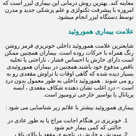
معاینه کند. بهترین روش درمانی این بیماری لیزر است که
امروزه با پیشرفت تکنولژی و علم پزشکی جدید و مدرن
توسط دستگاه لیزر انجام میشود.
علامت بیماری هموروئید
شایعترین علامت هموروئید داخلی خونریزی قرمز روشن
رنگ همراه با حرکات روده است. بیماران همچنین ممکن
است دارای خارش یا احساس فشار ، ناراحتی یا تخلیه
ناقص مدفوع خود باشند.همچنین در بیماران هموروئیدی
بسیار دیده شده که گاهی اوقات با تراوش مقعدی رو به
رو می شوند . هموروئید داخلی به طور معمول بدون درد
است – درد اغلب نشان دهنده شکاف مقعدی ، آبسه
پریانال یا بواسیر خارجی ترومبوز است.
بیماری هموروئید بیشتر با علائم زیر شناسایی می شود :
خونریزی در هنگام اجابت مزاج یا به طور عادی در
حالتی که کمی بیمار خم شود
سوزش و خارش در ناحیه ی مقعد یا بالای ناف