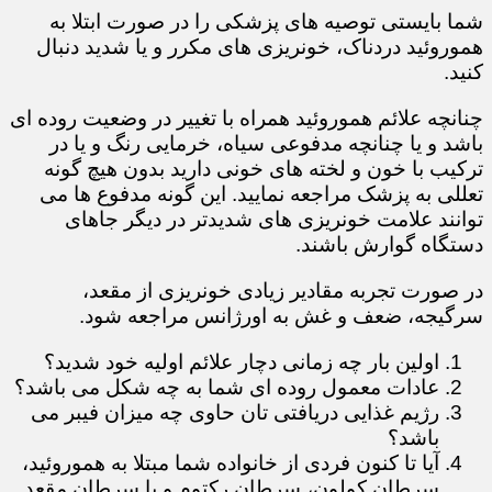
شما بایستی توصیه های پزشکی را در صورت ابتلا به
هموروئید دردناک، خونریزی های مکرر و یا شدید دنبال
کنید.
چنانچه علائم هموروئید همراه با تغییر در وضعیت روده ای
باشد و یا چنانچه مدفوعی سیاه، خرمایی رنگ و یا در
ترکیب با خون و لخته های خونی دارید بدون هیچ گونه
تعللی به پزشک مراجعه نمایید. این گونه مدفوع ها می
توانند علامت خونریزی های شدیدتر در دیگر جاهای
دستگاه گوارش باشند.
در صورت تجربه مقادیر زیادی خونریزی از مقعد،
سرگیجه، ضعف و غش به اورژانس مراجعه شود.
​​​​​​​​​​​​​​اولین بار چه زمانی دچار علائم اولیه خود شدید؟
عادات معمول روده ای شما به چه شکل می باشد؟
رژیم غذایی دریافتی تان حاوی چه میزان فیبر می
باشد؟
آیا تا کنون فردی از خانواده شما مبتلا به هموروئید،
سرطان کولون، سرطان رکتوم و یا سرطان مقعد