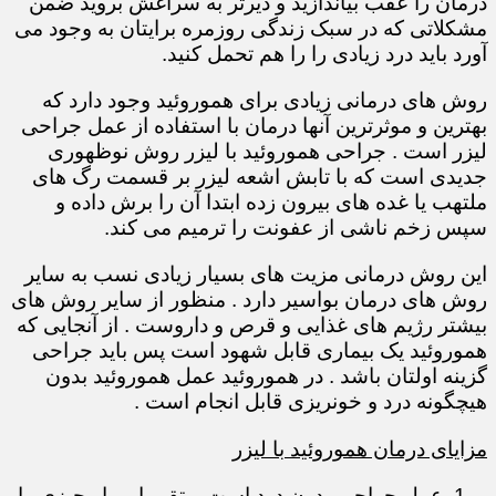
درمان را عقب بیاندازید و دیرتر به سراغش بروید ضمن
مشکلاتی که در سبک زندگی روزمره برایتان به وجود می
آورد باید درد زیادی را را هم تحمل کنید.
روش های درمانی زیادی برای هموروئید وجود دارد که
بهترین و موثرترین آنها درمان با استفاده از عمل جراحی
لیزر است . جراحی هموروئید با لیزر روش نوظهوری
جدیدی است که با تابش اشعه لیزر بر قسمت رگ های
ملتهب یا غده های بیرون زده ابتدا آن را برش داده و
سپس زخم ناشی از عفونت را ترمیم می کند.
این روش درمانی مزیت های بسیار زیادی نسب به سایر
روش های درمان بواسیر دارد . منظور از سایر روش های
بیشتر رژیم های غذایی و قرص و داروست . از آنجایی که
هموروئید یک بیماری قابل شهود است پس باید جراحی
گزینه اولتان باشد . در هموروئید عمل هموروئید بدون
هیچگونه درد و خونریزی قابل انجام است .
مزایای درمان هموروئید با لیزر
عمل جراحی بدون درد است و تقریبا بیمار چیزی را