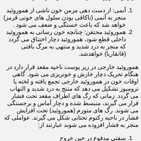
آنمی: از دست دهی مزمن خون ناشی از هموروئید
منجر به آنمی (ناکافی بودن سلول های خونی قرمز)
خواهد شد که باعث خستگی و ضعف می شود .
هموروئید محتقن: چنانچه خون رسانی به هموروئید
داخلی قطع شود، هموروئید دچار اختناق می گردد
که منجر به درد شدید و منتهی به مرگ بافتی
(قانقاریا) خواهدشد.
هموروئید خارجی در زیر پوست ناحیه مقعد قرار دارد در
هنگام تحریک دچار خارش و خونریزی می شود. گاهی
اوقات خون در هموروئید خارجی تجمع یافته و لخته یا
ترومبوز تشکیل می دهد که منتج به درد شدید و التهاب
می گردد. زمانی که رگ های اطراف مقعد تحت فشار
قرار می گیرند، منبسط شده و دچار آماس و برجستگی
می شوند. رگ های متورم (هموروئید) تحت افزایش
فشار در ناحیه رکتوم تحتانی شکل می گیرند. عواملی که
منجر به فشار افزوده می شوند عبارتند از:
سفتی مدفوع در حین خروج