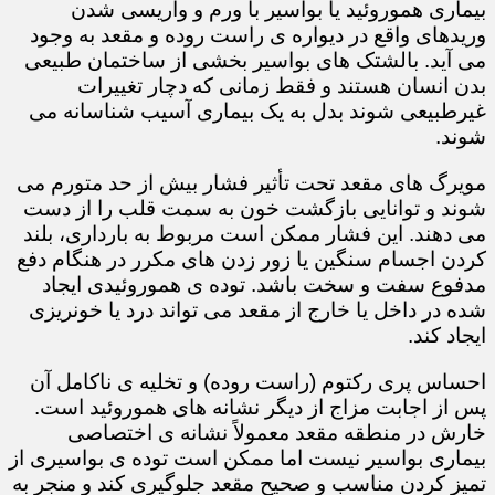
بیماری هموروئید یا بواسیر با ورم و واریسی شدن
وریدهای واقع در دیواره ی راست روده و مقعد به وجود
می آید. بالشتک های بواسیر بخشی از ساختمان طبیعی
بدن انسان هستند و فقط زمانی که دچار تغییرات
غیرطبیعی شوند بدل به یک بیماری آسیب شناسانه می
شوند.
مویرگ های مقعد تحت تأثیر فشار بیش از حد متورم می
شوند و توانایی بازگشت خون به سمت قلب را از دست
می دهند. این فشار ممکن است مربوط به بارداری، بلند
کردن اجسام سنگین یا زور زدن های مکرر در هنگام دفع
مدفوع سفت و سخت باشد. توده ی هموروئیدی ایجاد
شده در داخل یا خارج از مقعد می تواند درد یا خونریزی
ایجاد کند.
احساس پری رکتوم (راست روده) و تخلیه ی ناکامل آن
پس از اجابت مزاج از دیگر نشانه های هموروئید است.
خارش در منطقه مقعد معمولاً نشانه ی اختصاصی
بیماری بواسیر نیست اما ممکن است توده ی بواسیری از
تمیز کردن مناسب و صحیح مقعد جلوگیری کند و منجر به