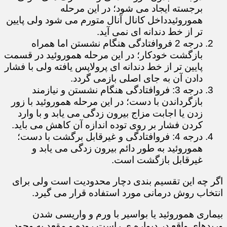
برجسته ایجاد می شود؛ در این مرحله
هموروئیدداخل کانال آنال متورم می شود ولی پایین
تر از خط دندانه ای نمی آید.
درجه 2 فروافتادگی هنگام نشستن اما همراه
بازگشت خودکار؛ در این مرحله هموروئید در قسمت
پایین تر از خط دندانه ای پرولاپس یافته ولی با فشار
دادن آن به جای اصلی بازمی گردد.
درجه 3: فروافتادگی هنگام نشستن و نیازمند
بازگرداندن با دست؛ در این مرحله هموروئید با زور
زدن یا اجابت مزاج بیرون زدگی می یابد و با وارد
کردن فشار بر روی توده اندازه آن کاهش می باید.
درجه 4: فروافتادگی و غیرقابل برگشت با دست؛
هموروئید به طور دائم بیرون زدگی می یابد و
غیرقابل بازگشت است.
اگر چه این تقسیم بندی دچار محدودیت است ولی برای
انتخاب روش درمانی مورد استفاده قرار می گیرد.
بیماری هموروئید یا بواسیر با ورم و واریسی شدن
وریدهای واقع در دیواره ی راست روده و مقعد به وجود