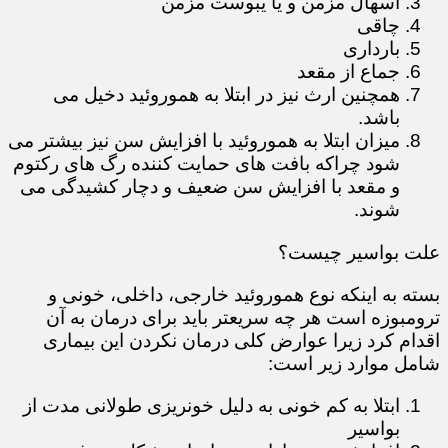
اسهال مزمن و یا یبوست مزمن
چاقی
بارداری
جماع از مقعد
همچنین ارث نیز در ابتلا به هموروئید دخیل می
باشد.
میزان ابتلا به هموروئید با افزایش سن نیز بیشتر می
شود چراکه بافت های حمایت کننده رگ های رکتوم
و مقعد با افزایش سن ضعیف و دچار کشیدگی می
شوند.
علت بواسیر چیست؟
بسته به اینکه نوع هموروئید خارجی، داخلی، خونی و
ترومبوزه است هر چه سریعتر باید برای درمان به آن
اقدام کرد زیرا عوارض کلی درمان نکردن این بیماری
شامل موارد زیر است:
ابتلا به کم خونی به دلیل خونریزی طولانی مدت از
بواسیر