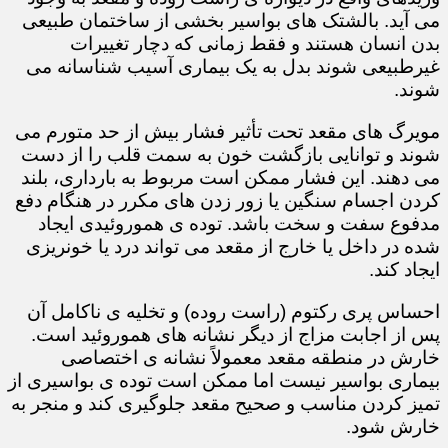
می آید. بالشتک های بواسیر بخشی از ساختمان طبیعی
بدن انسان هستند و فقط زمانی که دچار تغییرات
غیرطبیعی شوند بدل به یک بیماری آسیب شناسانه می
شوند.
مویرگ های مقعد تحت تأثیر فشار بیش از حد متورم می
شوند و توانایی بازگشت خون به سمت قلب را از دست
می دهند. این فشار ممکن است مربوط به بارداری، بلند
کردن اجسام سنگین یا زور زدن های مکرر در هنگام دفع
مدفوع سفت و سخت باشد. توده ی هموروئیدی ایجاد
شده در داخل یا خارج از مقعد می تواند درد یا خونریزی
ایجاد کند.
احساس پری رکتوم (راست روده) و تخلیه ی ناکامل آن
پس از اجابت مزاج از دیگر نشانه های هموروئید است.
خارش در منطقه مقعد معمولاً نشانه ی اختصاصی
بیماری بواسیر نیست اما ممکن است توده ی بواسیری از
تمیز کردن مناسب و صحیح مقعد جلوگیری کند و منجر به
خارش شود.