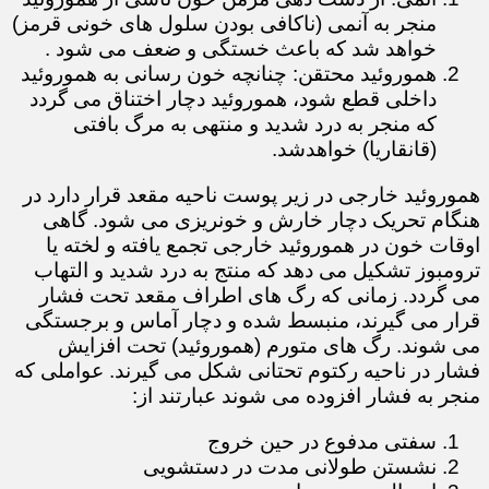
منجر به آنمی (ناکافی بودن سلول های خونی قرمز)
خواهد شد که باعث خستگی و ضعف می شود .
هموروئید محتقن: چنانچه خون رسانی به هموروئید
داخلی قطع شود، هموروئید دچار اختناق می گردد
که منجر به درد شدید و منتهی به مرگ بافتی
(قانقاریا) خواهدشد.
هموروئید خارجی در زیر پوست ناحیه مقعد قرار دارد در
هنگام تحریک دچار خارش و خونریزی می شود. گاهی
اوقات خون در هموروئید خارجی تجمع یافته و لخته یا
ترومبوز تشکیل می دهد که منتج به درد شدید و التهاب
می گردد. زمانی که رگ های اطراف مقعد تحت فشار
قرار می گیرند، منبسط شده و دچار آماس و برجستگی
می شوند. رگ های متورم (هموروئید) تحت افزایش
فشار در ناحیه رکتوم تحتانی شکل می گیرند. عواملی که
منجر به فشار افزوده می شوند عبارتند از:
سفتی مدفوع در حین خروج
نشستن طولانی مدت در دستشویی