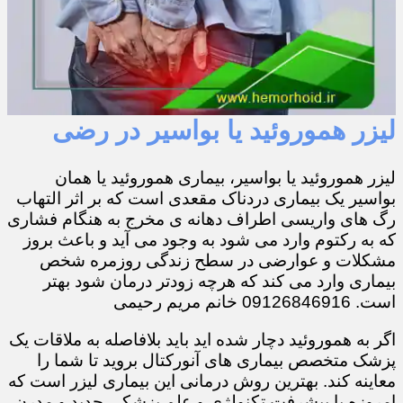
لیزر هموروئید یا بواسیر در رضی
لیزر هموروئید یا بواسیر، بیماری هموروئید یا همان
بواسیر یک بیماری دردناک مقعدی است که بر اثر التهاب
رگ های واریسی اطراف دهانه ی مخرج به هنگام فشاری
که به رکتوم وارد می شود به وجود می آید و باعث بروز
مشکلات و عوارضی در سطح زندگی روزمره شخص
بیماری وارد می کند که هرچه زودتر درمان شود بهتر
است. 09126846916 خانم مریم رحیمی
اگر به هموروئید دچار شده اید باید بلافاصله به ملاقات یک
پزشک متخصص بیماری های آنورکتال بروید تا شما را
معاینه کند. بهترین روش درمانی این بیماری لیزر است که
امروزه با پیشرفت تکنولژی و علم پزشکی جدید و مدرن