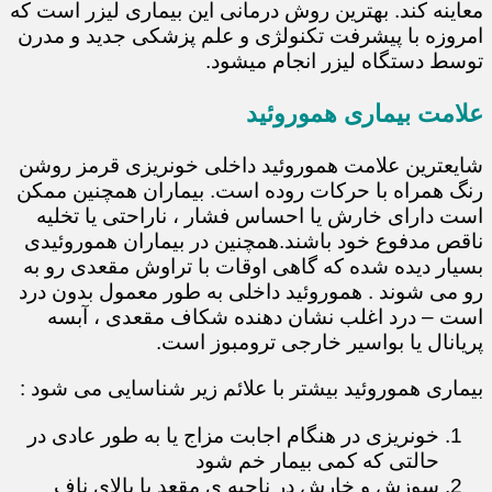
معاینه کند. بهترین روش درمانی این بیماری لیزر است که
امروزه با پیشرفت تکنولژی و علم پزشکی جدید و مدرن
توسط دستگاه لیزر انجام میشود.
علامت بیماری هموروئید
شایعترین علامت هموروئید داخلی خونریزی قرمز روشن
رنگ همراه با حرکات روده است. بیماران همچنین ممکن
است دارای خارش یا احساس فشار ، ناراحتی یا تخلیه
ناقص مدفوع خود باشند.همچنین در بیماران هموروئیدی
بسیار دیده شده که گاهی اوقات با تراوش مقعدی رو به
رو می شوند . هموروئید داخلی به طور معمول بدون درد
است – درد اغلب نشان دهنده شکاف مقعدی ، آبسه
پریانال یا بواسیر خارجی ترومبوز است.
بیماری هموروئید بیشتر با علائم زیر شناسایی می شود :
خونریزی در هنگام اجابت مزاج یا به طور عادی در
حالتی که کمی بیمار خم شود
سوزش و خارش در ناحیه ی مقعد یا بالای ناف