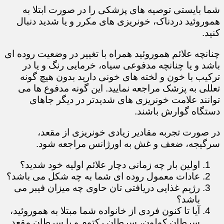
شما بایستی توصیه های پزشکی را در صورت ابتلا به
هموروئید دردناک، خونریزی های مکرر و یا شدید دنبال
کنید.
چنانچه علائم هموروئید همراه با تغییر در وضعیت روده ای
باشد و یا چنانچه مدفوعی سیاه، خرمایی رنگ و یا در
ترکیب با خون و لخته های خونی دارید بدون هیچ گونه
تعللی به پزشک مراجعه نمایید. این گونه مدفوع ها می
توانند علامت خونریزی های شدیدتر در دیگر جاهای
دستگاه گوارش باشند.
در صورت تجربه مقادیر زیادی خونریزی از مقعد،
سرگیجه، ضعف و غش به اورژانس مراجعه شود.
​​​​​​​​​​​​​​اولین بار چه زمانی دچار علائم اولیه خود شدید؟
عادات معمول روده ای شما به چه شکل می باشد؟
رژیم غذایی دریافتی تان حاوی چه میزان فیبر می
باشد؟
آیا تا کنون فردی از خانواده شما مبتلا به هموروئید،
سرطان کولون، سرطان رکتوم و یا سرطان مقعد