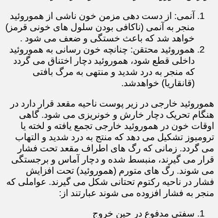
آنمی: از دست دهی مزمن خون ناشی از هموروئید
منجر به آنمی (ناکافی بودن سلول های خونی قرمز)
خواهد شد که باعث خستگی و ضعف می شود .
هموروئید محتقن: چنانچه خون رسانی به هموروئید
داخلی قطع شود، هموروئید دچار اختناق می گردد
که منجر به درد شدید و منتهی به مرگ بافتی
(قانقاریا) خواهدشد.
هموروئید خارجی در زیر پوست ناحیه مقعد قرار دارد در
هنگام تحریک دچار خارش و خونریزی می شود. گاهی
اوقات خون در هموروئید خارجی تجمع یافته و لخته یا
ترومبوز تشکیل می دهد که منتج به درد شدید و التهاب
می گردد. زمانی که رگ های اطراف مقعد تحت فشار
قرار می گیرند، منبسط شده و دچار آماس و برجستگی
می شوند. رگ های متورم (هموروئید) تحت افزایش
فشار در ناحیه رکتوم تحتانی شکل می گیرند. عواملی که
منجر به فشار افزوده می شوند عبارتند از:
سفتی مدفوع در حین خروج