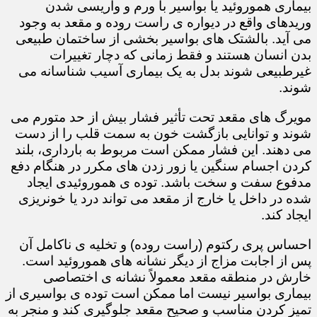
بیماری هموروئید یا بواسیر با ورم و واریسی شدن
وریدهای واقع در دیواره ی راست روده و مقعد به وجود
می آید. بالشتک های بواسیر بخشی از ساختمان طبیعی
بدن انسان هستند و فقط زمانی که دچار تغییرات
غیرطبیعی شوند بدل به یک بیماری آسیب شناسانه می
شوند.
مویرگ های مقعد تحت تأثیر فشار بیش از حد متورم می
شوند و توانایی بازگشت خون به سمت قلب را از دست
می دهند. این فشار ممکن است مربوط به بارداری، بلند
کردن اجسام سنگین یا زور زدن های مکرر در هنگام دفع
مدفوع سفت و سخت باشد. توده ی هموروئیدی ایجاد
شده در داخل یا خارج از مقعد می تواند درد یا خونریزی
ایجاد کند.
احساس پری رکتوم (راست روده) و تخلیه ی ناکامل آن
پس از اجابت مزاج از دیگر نشانه های هموروئید است.
خارش در منطقه مقعد معمولاً نشانه ی اختصاصی
بیماری بواسیر نیست اما ممکن است توده ی بواسیری از
تمیز کردن مناسب و صحیح مقعد جلوگیری کند و منجر به