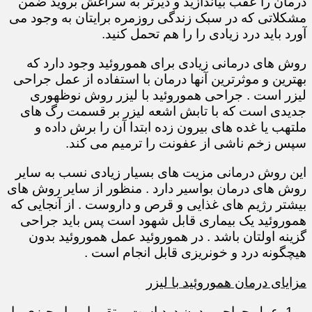
درمان را عقب بیاندازید و دیرتر به سراغش بروید ضمن
مشکلاتی که در سبک زندگی روزمره برایتان به وجود می
آورد باید درد زیادی را را هم تحمل کنید.
روش های درمانی زیادی برای هموروئید وجود دارد که
بهترین و موثرترین آنها درمان با استفاده از عمل جراحی
لیزر است . جراحی هموروئید با لیزر روش نوظهوری
جدیدی است که با تابش اشعه لیزر بر قسمت رگ های
ملتهب یا غده های بیرون زده ابتدا آن را برش داده و
سپس زخم ناشی از عفونت را ترمیم می کند.
این روش درمانی مزیت های بسیار زیادی نسب به سایر
روش های درمان بواسیر دارد . منظور از سایر روش های
بیشتر رژیم های غذایی و قرص و داروست . از آنجایی که
هموروئید یک بیماری قابل شهود است پس باید جراحی
گزینه اولتان باشد . در هموروئید عمل هموروئید بدون
هیچگونه درد و خونریزی قابل انجام است .
مزایای درمان هموروئید با لیزر
عمل جراحی بدون درد است و تقریبا بیمار چیزی را