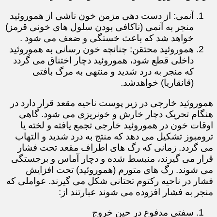
آنمی: از دست دهی مزمن خون ناشی از هموروئید
منجر به آنمی (ناکافی بودن سلول های خونی قرمز)
خواهد شد که باعث خستگی و ضعف می شود .
هموروئید محتقن: چنانچه خون رسانی به هموروئید
داخلی قطع شود، هموروئید دچار اختناق می گردد
که منجر به درد شدید و منتهی به مرگ بافتی
(قانقاریا) خواهدشد.
هموروئید خارجی در زیر پوست ناحیه مقعد قرار دارد در
هنگام تحریک دچار خارش و خونریزی می شود. گاهی
اوقات خون در هموروئید خارجی تجمع یافته و لخته یا
ترومبوز تشکیل می دهد که منتج به درد شدید و التهاب
می گردد. زمانی که رگ های اطراف مقعد تحت فشار
قرار می گیرند، منبسط شده و دچار آماس و برجستگی
می شوند. رگ های متورم (هموروئید) تحت افزایش
فشار در ناحیه رکتوم تحتانی شکل می گیرند. عواملی که
منجر به فشار افزوده می شوند عبارتند از:
سفتی مدفوع در حین خروج