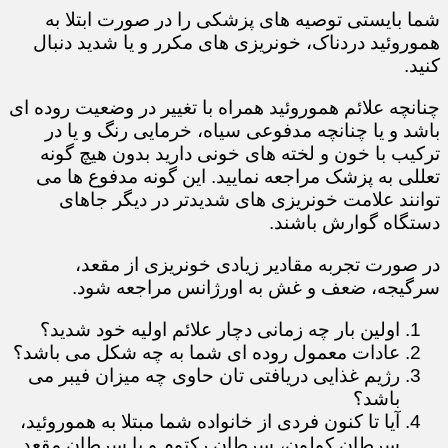
شما بایستی توصیه های پزشکی را در صورت ابتلا به
هموروئید دردناک، خونریزی های مکرر و یا شدید دنبال
کنید.
چنانچه علائم هموروئید همراه با تغییر در وضعیت روده ای
باشد و یا چنانچه مدفوعی سیاه، خرمایی رنگ و یا در
ترکیب با خون و لخته های خونی دارید بدون هیچ گونه
تعللی به پزشک مراجعه نمایید. این گونه مدفوع ها می
توانند علامت خونریزی های شدیدتر در دیگر جاهای
دستگاه گوارش باشند.
در صورت تجربه مقادیر زیادی خونریزی از مقعد،
سرگیجه، ضعف و غش به اورژانس مراجعه شود.
​​​​​​​​​​​​​​اولین بار چه زمانی دچار علائم اولیه خود شدید؟
عادات معمول روده ای شما به چه شکل می باشد؟
رژیم غذایی دریافتی تان حاوی چه میزان فیبر می
باشد؟
آیا تا کنون فردی از خانواده شما مبتلا به هموروئید،
سرطان کولون، سرطان رکتوم و یا سرطان مقعد