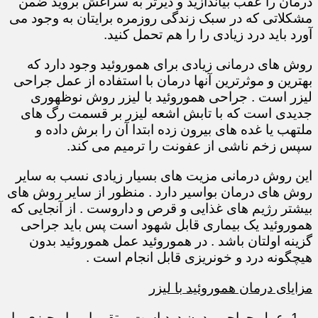
درمان را عقب بیاندازید و دیرتر به سراغش بروید ضمن
مشکلاتی که در سبک زندگی روزمره برایتان به وجود می
آورد باید درد زیادی را را هم تحمل کنید.
روش های درمانی زیادی برای هموروئید وجود دارد که
بهترین و موثرترین آنها درمان با استفاده از عمل جراحی
لیزر است . جراحی هموروئید با لیزر روش نوظهوری
جدیدی است که با تابش اشعه لیزر بر قسمت رگ های
ملتهب یا غده های بیرون زده ابتدا آن را برش داده و
سپس زخم ناشی از عفونت را ترمیم می کند.
این روش درمانی مزیت های بسیار زیادی نسب به سایر
روش های درمان بواسیر دارد . منظور از سایر روش های
بیشتر رژیم های غذایی و قرص و داروست . از آنجایی که
هموروئید یک بیماری قابل شهود است پس باید جراحی
گزینه اولتان باشد . در هموروئید عمل هموروئید بدون
هیچگونه درد و خونریزی قابل انجام است .
مزایای درمان هموروئید با لیزر
عمل جراحی بدون درد است و تقریبا بیمار چیزی را