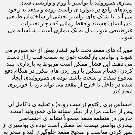
بیماری هموروئید یا بواسیر با ورم و واریسی شدن
وریدهای واقع در دیواره ی راست روده و مقعد به وجود
می آید. بالشتک های بواسیر بخشی از ساختمان طبیعی
بدن انسان هستند و فقط زمانی که دچار تغییرات
غیرطبیعی شوند بدل به یک بیماری آسیب شناسانه می
شوند.
مویرگ های مقعد تحت تأثیر فشار بیش از حد متورم می
شوند و توانایی بازگشت خون به سمت قلب را از دست
می دهند. این فشار ممکن است مربوط به بارداری، بلند
کردن اجسام سنگین یا زور زدن های مکرر در هنگام دفع
مدفوع سفت و سخت باشد. توده ی هموروئیدی ایجاد
شده در داخل یا خارج از مقعد می تواند درد یا خونریزی
ایجاد کند.
احساس پری رکتوم (راست روده) و تخلیه ی ناکامل آن
پس از اجابت مزاج از دیگر نشانه های هموروئید است.
خارش در منطقه مقعد معمولاً نشانه ی اختصاصی
بیماری بواسیر نیست اما ممکن است توده ی بواسیری از
تمیز کردن مناسب و صحیح مقعد جلوگیری کند و منجر به