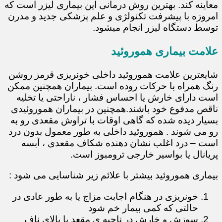
معاینه کند. بهترین روش درمانی این بیماری لیزر است که
امروزه با پیشرفت تکنولژی و علم پزشکی جدید و مدرن
توسط دستگاه لیزر انجام میشود.
علامت بیماری هموروئید
شایعترین علامت هموروئید داخلی خونریزی قرمز روشن
رنگ همراه با حرکات روده است. بیماران همچنین ممکن
است دارای خارش یا احساس فشار ، ناراحتی یا تخلیه
ناقص مدفوع خود باشند.همچنین در بیماران هموروئیدی
بسیار دیده شده که گاهی اوقات با تراوش مقعدی رو به
رو می شوند . هموروئید داخلی به طور معمول بدون درد
است – درد اغلب نشان دهنده شکاف مقعدی ، آبسه
پریانال یا بواسیر خارجی ترومبوز است.
بیماری هموروئید بیشتر با علائم زیر شناسایی می شود :
خونریزی در هنگام اجابت مزاج یا به طور عادی در
حالتی که کمی بیمار خم شود
سوزش و خارش در ناحیه ی مقعد یا بالای ناف