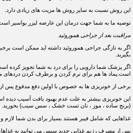
این روش نسبت به سایر روش ها مزیت های زیادی دارد.
توصیه ما به شما جهت درمان این عارضه لیزر بواسیر است
مراقبت بعد از جراحی هموروئید
اگر به تازگی جراحی هموروئید داشته اید ممکن است برخی
بگیرید.
اگر پزشک شما دارویی را برای درد به شما تجویز کرده ا
است.پماد ها هم برای نرم کردن و برطرف کردن دردهای مق
برخی از خونریزی ها به خصوص با اولین دفع مدفوع پس از
این خونریزی بیشتر به علت عدم بهبود بافت آسیب دیده است
(برنج ساده ، موز ، نان تست خشک ، سس سیب) بخورید.
غذاهایی که شامل فیبر هستند بسیار برای بدن شما لازم و
پس از مصرف رژیم غذایی جدید سپس می توانید به غذاهای م