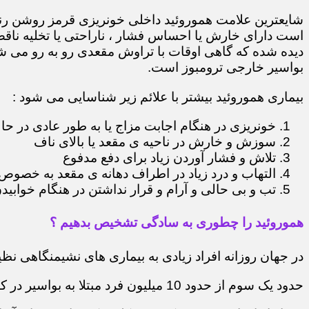
شایعترین علامت هموروئید داخلی خونریزی قرمز روشن رن
است دارای خارش یا احساس فشار ، ناراحتی یا تخلیه ناقص
دیده شده که گاهی اوقات با تراوش مقعدی رو به رو می شو
بواسیر خارجی ترومبوز است.
بیماری هموروئید بیشتر با علائم زیر شناسایی می شود :
خونریزی در هنگام اجابت مزاج یا به طور عادی در حا
سوزش و خارش در ناحیه ی مقعد یا بالای ناف
تلاش و فشار آوردن زیاد برای دفع مدفوع
التهاب و درد زیاد در اطراف دهانه ی مقعد به خصوص 
تب و بی حالی و آرام و قرار نداشتن در هنگام خوابید
هموروئید را چطوری به سادگی تشخیص بدهیم ؟
در جهان روزانه افراد زیادی به بیماری های نشیمنگاهی نظی
حدود یک سوم از حدود 10 میلیون فرد مبتلا به بواسیر در کشور ایران به دنبال درمان آنها هستند.