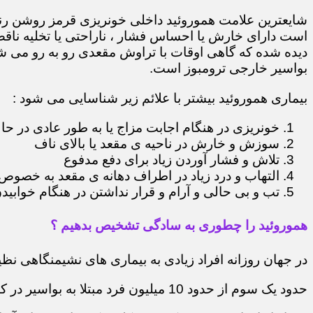
شایعترین علامت هموروئید داخلی خونریزی قرمز روشن رن
است دارای خارش یا احساس فشار ، ناراحتی یا تخلیه ناقص
دیده شده که گاهی اوقات با تراوش مقعدی رو به رو می شو
بواسیر خارجی ترومبوز است.
بیماری هموروئید بیشتر با علائم زیر شناسایی می شود :
خونریزی در هنگام اجابت مزاج یا به طور عادی در حا
سوزش و خارش در ناحیه ی مقعد یا بالای ناف
تلاش و فشار آوردن زیاد برای دفع مدفوع
التهاب و درد زیاد در اطراف دهانه ی مقعد به خصوص 
تب و بی حالی و آرام و قرار نداشتن در هنگام خوابید
هموروئید را چطوری به سادگی تشخیص بدهیم ؟
در جهان روزانه افراد زیادی به بیماری های نشیمنگاهی نظی
حدود یک سوم از حدود 10 میلیون فرد مبتلا به بواسیر در کشور ایران به دنبال درمان آنها هستند.