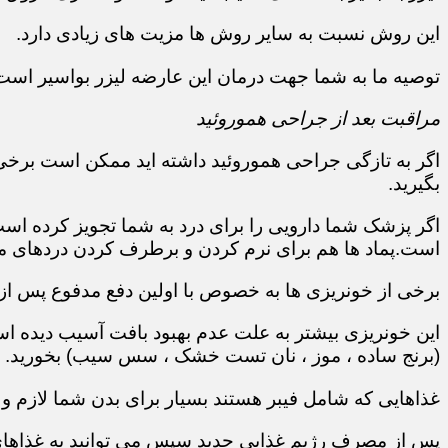
این روش نسبت به سایر روش ها مزیت های زیادی دارد.
توصیه ما به شما جهت درمان این عارضه لیزر بواسیر است
مراقبت بعد از جراحی هموروئید
اگر به تازگی جراحی هموروئید داشته اید ممکن است برخی
بگیرید.
اگر پزشک شما دارویی را برای درد به شما تجویز کرده ا
است.پماد ها هم برای نرم کردن و برطرف کردن دردهای مق
برخی از خونریزی ها به خصوص با اولین دفع مدفوع پس از
این خونریزی بیشتر به علت عدم بهبود بافت آسیب دیده است
(برنج ساده ، موز ، نان تست خشک ، سس سیب) بخورید.
غذاهایی که شامل فیبر هستند بسیار برای بدن شما لازم و
پس از مصرف رژیم غذایی جدید سپس می توانید به غذاهای م