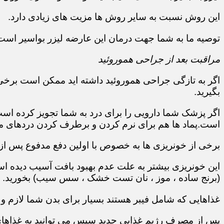
این روش نسبت به سایر روش ها مزیت های زیادی دارد.
توصیه ما به شما جهت درمان این عارضه لیزر بواسیر است
مراقبت بعد از جراحی هموروئید
اگر به تازگی جراحی هموروئید داشته اید ممکن است برخی
بگیرید.
اگر پزشک شما دارویی را برای درد به شما تجویز کرده ا
است.پماد ها هم برای نرم کردن و برطرف کردن دردهای مق
برخی از خونریزی ها به خصوص با اولین دفع مدفوع پس از
این خونریزی بیشتر به علت عدم بهبود بافت آسیب دیده است
(برنج ساده ، موز ، نان تست خشک ، سس سیب) بخورید.
غذاهایی که شامل فیبر هستند بسیار برای بدن شما لازم و
پس از مصرف رژیم غذایی جدید سپس می توانید به غذاهای م