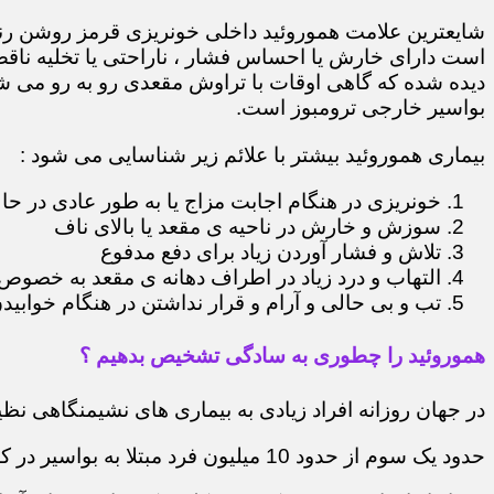
شایعترین علامت هموروئید داخلی خونریزی قرمز روشن رن
است دارای خارش یا احساس فشار ، ناراحتی یا تخلیه ناقص
دیده شده که گاهی اوقات با تراوش مقعدی رو به رو می شو
بواسیر خارجی ترومبوز است.
بیماری هموروئید بیشتر با علائم زیر شناسایی می شود :
خونریزی در هنگام اجابت مزاج یا به طور عادی در حا
سوزش و خارش در ناحیه ی مقعد یا بالای ناف
تلاش و فشار آوردن زیاد برای دفع مدفوع
التهاب و درد زیاد در اطراف دهانه ی مقعد به خصوص 
تب و بی حالی و آرام و قرار نداشتن در هنگام خوابید
هموروئید را چطوری به سادگی تشخیص بدهیم ؟
در جهان روزانه افراد زیادی به بیماری های نشیمنگاهی نظی
حدود یک سوم از حدود 10 میلیون فرد مبتلا به بواسیر در کشور ایران به دنبال درمان آنها هستند.