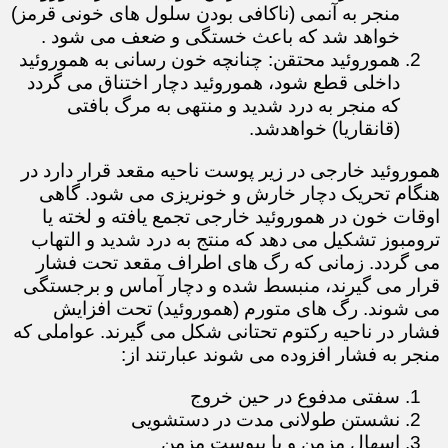
منجر به آنمی (ناکافی بودن سلول های خونی قرمز)
خواهد شد که باعث خستگی و ضعف می شود .
هموروئید محتقن: چنانچه خون رسانی به هموروئید
داخلی قطع شود، هموروئید دچار اختناق می گردد
که منجر به درد شدید و منتهی به مرگ بافتی
(قانقاریا) خواهدشد.
هموروئید خارجی در زیر پوست ناحیه مقعد قرار دارد در
هنگام تحریک دچار خارش و خونریزی می شود. گاهی
اوقات خون در هموروئید خارجی تجمع یافته و لخته یا
ترومبوز تشکیل می دهد که منتج به درد شدید و التهاب
می گردد. زمانی که رگ های اطراف مقعد تحت فشار
قرار می گیرند، منبسط شده و دچار آماس و برجستگی
می شوند. رگ های متورم (هموروئید) تحت افزایش
فشار در ناحیه رکتوم تحتانی شکل می گیرند. عواملی که
منجر به فشار افزوده می شوند عبارتند از:
سفتی مدفوع در حین خروج
نشستن طولانی مدت در دستشویی
اسهال مزمن و یا یبوست مزمن