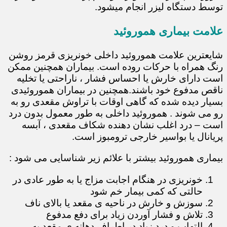
توسط دستگاه لیزر انجام میشود.
علامت بیماری هموروئید
شایعترین علامت هموروئید داخلی خونریزی قرمز روشن
رنگ همراه با حرکات روده است. بیماران همچنین ممکن
است دارای خارش یا احساس فشار ، ناراحتی یا تخلیه
ناقص مدفوع خود باشند.همچنین در بیماران هموروئیدی
بسیار دیده شده که گاهی اوقات با تراوش مقعدی رو به
رو می شوند . هموروئید داخلی به طور معمول بدون درد
است – درد اغلب نشان دهنده شکاف مقعدی ، آبسه
پریانال یا بواسیر خارجی ترومبوز است.
بیماری هموروئید بیشتر با علائم زیر شناسایی می شود :
خونریزی در هنگام اجابت مزاج یا به طور عادی در
حالتی که کمی بیمار خم شود
سوزش و خارش در ناحیه ی مقعد یا بالای ناف
تلاش و فشار آوردن زیاد برای دفع مدفوع
التهاب و درد زیاد در اطراف دهانه ی مقعد به