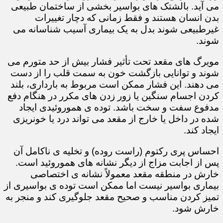
می آید. بالشتک های بواسیر بخشی از ساختمان طبیعی
بدن انسان هستند و فقط زمانی که دچار تغییرات
غیرطبیعی شوند بدل به یک بیماری آسیب شناسانه می
شوند.
مویرگ های مقعد تحت تأثیر فشار بیش از حد متورم می
شوند و توانایی بازگشت خون به سمت قلب را از دست
می دهند. این فشار ممکن است مربوط به بارداری، بلند
کردن اجسام سنگین یا زور زدن های مکرر در هنگام دفع
مدفوع سفت و سخت باشد. توده ی هموروئیدی ایجاد
شده در داخل یا خارج از مقعد می تواند درد یا خونریزی
ایجاد کند.
احساس پری رکتوم (راست روده) و تخلیه ی ناکامل آن
پس از اجابت مزاج از دیگر نشانه های هموروئید است.
خارش در منطقه مقعد معمولاً نشانه ی اختصاصی
بیماری بواسیر نیست اما ممکن است توده ی بواسیری از
تمیز کردن مناسب و صحیح مقعد جلوگیری کند و منجر به
خارش شود.